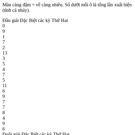
Màu càng đậm = về càng nhiều. Số dưới mỗi ô là tổng lần xuất hiện
(tính cả nháy).
Đầu giải Đặc Biệt các kỳ Thứ Hai
0
9
1
7
2
13
3
5
4
7
5
11
6
9
7
7
8
4
9
6
Đuôi giải Đặc Biệt các kỳ Thứ Hai