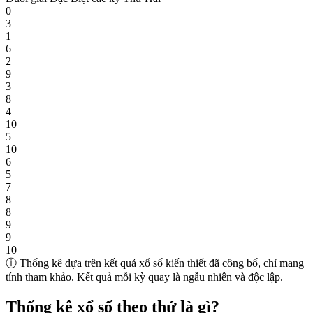
0
3
1
6
2
9
3
8
4
10
5
10
6
5
7
8
8
9
9
10
ⓘ Thống kê dựa trên kết quả xổ số kiến thiết đã công bố, chỉ mang
tính tham khảo. Kết quả mỗi kỳ quay là ngẫu nhiên và độc lập.
Thống kê xổ số theo thứ là gì?