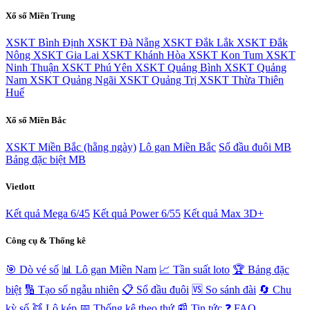
Xổ số Miền Trung
XSKT Bình Định
XSKT Đà Nẵng
XSKT Đắk Lắk
XSKT Đắk
Nông
XSKT Gia Lai
XSKT Khánh Hòa
XSKT Kon Tum
XSKT
Ninh Thuận
XSKT Phú Yên
XSKT Quảng Bình
XSKT Quảng
Nam
XSKT Quảng Ngãi
XSKT Quảng Trị
XSKT Thừa Thiên
Huế
Xổ số Miền Bắc
XSKT Miền Bắc (hằng ngày)
Lô gan Miền Bắc
Sổ đầu đuôi MB
Bảng đặc biệt MB
Vietlott
Kết quả Mega 6/45
Kết quả Power 6/55
Kết quả Max 3D+
Công cụ & Thống kê
🎯 Dò vé số
📊 Lô gan Miền Nam
📈 Tần suất loto
🏆 Bảng đặc
biệt
🔢 Tạo số ngẫu nhiên
📋 Sổ đầu đuôi
🆚 So sánh đài
🔄 Chu
kỳ số
👯 Lô kép
📅 Thống kê theo thứ
📰 Tin tức
❓ FAQ