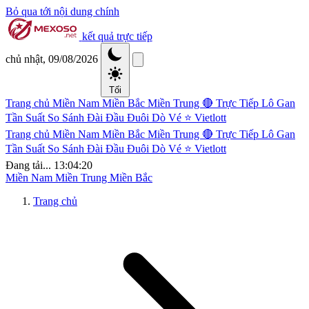
Bỏ qua tới nội dung chính
kết quả trực tiếp
chủ nhật, 09/08/2026
Tối
Trang chủ
Miền Nam
Miền Bắc
Miền Trung
🔴 Trực Tiếp
Lô Gan
Tần Suất
So Sánh Đài
Đầu Đuôi
Dò Vé
⭐ Vietlott
Trang chủ
Miền Nam
Miền Bắc
Miền Trung
🔴 Trực Tiếp
Lô Gan
Tần Suất
So Sánh Đài
Đầu Đuôi
Dò Vé
⭐ Vietlott
Đang tải...
13:04:21
Miền Nam
Miền Trung
Miền Bắc
Trang chủ