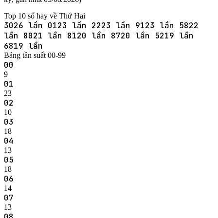
Top 10 số hay về Thứ Hai
30
26 lần
01
23 lần
22
23 lần
91
23 lần
58
22
lần
80
21 lần
81
20 lần
87
20 lần
52
19 lần
68
19 lần
Bảng tần suất 00-99
00
9
01
23
02
10
03
18
04
13
05
18
06
14
07
13
08