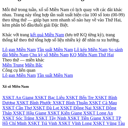
Mỗi thứ trong tuần, xổ số Miền Nam có lịch quay với các đài khác
nhau. Trang này tổng hợp tần suất xuất hiện của 100 số loto (00-99)
theo từng thứ — giúp bạn xem nhanh số nào hay về vào Thứ Hai,
kèm phân bố đầu/đuôi giải Đặc Biệt.
Khác với trang
kết quả Miền Nam
(lưu trữ KQ từng kỳ), trang
thống kê theo thứ tổng hợp số liệu nhiều kỳ để nhìn ra xu hướng.
Lô gan Miền Nam
Tần suất Miền Nam
Lô kép Miền Nam
So sánh
đài Miền Nam
Chu kỳ số Miền Nam
KQ Miền Nam Thứ Hai
Theo thứ — miền khác
Miền Trung
Miền Bắc
Công cụ liên quan
Lô gan Miền Nam
Tần suất Miền Nam
Xổ số Miền Nam
XSKT An Giang
XSKT Bạc Liêu
XSKT Bến Tre
XSKT Bình
Dương
XSKT Bình Phước
XSKT Bình Thuận
XSKT Cà Mau
XSKT Cần Thơ
XSKT Đà Lạt
XSKT Đồng Nai
XSKT Đồng
Tháp
XSKT Hậu Giang
XSKT Kiên Giang
XSKT Long An
XSKT Sóc Trăng
XSKT Tây Ninh
XSKT Tiền Giang
XSKT TP
Hồ Chí Minh
XSKT Trà Vinh
XSKT Vĩnh Long
XSKT Vũng Tàu