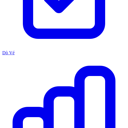
Dò Vé