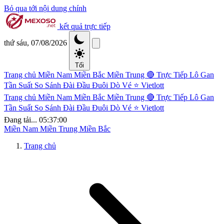
Bỏ qua tới nội dung chính
kết quả trực tiếp
thứ sáu, 07/08/2026
Tối
Trang chủ
Miền Nam
Miền Bắc
Miền Trung
🔴 Trực Tiếp
Lô Gan
Tần Suất
So Sánh Đài
Đầu Đuôi
Dò Vé
⭐ Vietlott
Trang chủ
Miền Nam
Miền Bắc
Miền Trung
🔴 Trực Tiếp
Lô Gan
Tần Suất
So Sánh Đài
Đầu Đuôi
Dò Vé
⭐ Vietlott
Đang tải...
05:37:01
Miền Nam
Miền Trung
Miền Bắc
Trang chủ