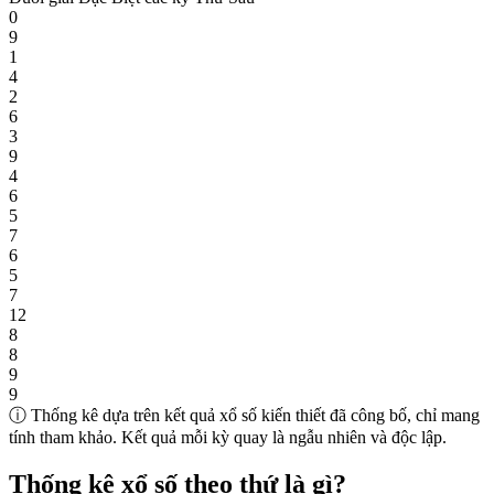
0
9
1
4
2
6
3
9
4
6
5
7
6
5
7
12
8
8
9
9
ⓘ Thống kê dựa trên kết quả xổ số kiến thiết đã công bố, chỉ mang
tính tham khảo. Kết quả mỗi kỳ quay là ngẫu nhiên và độc lập.
Thống kê xổ số theo thứ là gì?