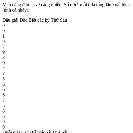
Màu càng đậm = về càng nhiều. Số dưới mỗi ô là tổng lần xuất hiện
(tính cả nháy).
Đầu giải Đặc Biệt các kỳ Thứ Sáu
0
9
1
9
2
9
3
9
4
7
5
6
6
6
7
5
8
6
9
9
Đuôi giải Đặc Biệt các kỳ Thứ Sáu