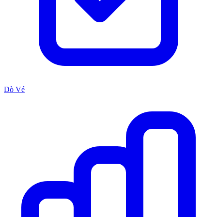
Dò Vé