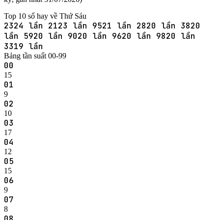
Top 10 số hay về Thứ Sáu
23
24 lần
21
23 lần
95
21 lần
28
20 lần
38
20
lần
59
20 lần
90
20 lần
96
20 lần
98
20 lần
33
19 lần
Bảng tần suất 00-99
00
15
01
9
02
10
03
17
04
12
05
15
06
9
07
8
08