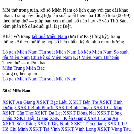
Mỗi thứ trong tuần, xổ số Miền Nam có lịch quay với các đài khác
nhau. Trang này tổng hợp tần suất xuất hiện của 100 số loto (00-99)
theo từng thứ — giúp bạn xem nhanh số nào hay về vào Thứ Sáu,
kèm phân bố đầu/đuôi giải Đặc Biệt.
Khác với trang
kết quả Miền Nam
(lưu trữ KQ từng kỳ), trang
thống kê theo thứ tổng hợp số liệu nhiều kỳ để nhìn ra xu hướng.
Lô gan Miền Nam
Tần suất Miền Nam
Lô kép Miền Nam
So sánh
đài Miền Nam
Chu kỳ số Miền Nam
KQ Miền Nam Thứ Sáu
Theo thứ — miền khác
Miền Trung
Miền Bắc
Công cụ liên quan
Lô gan Miền Nam
Tần suất Miền Nam
Xổ số Miền Nam
XSKT An Giang
XSKT Bạc Liêu
XSKT Bến Tre
XSKT Bình
Dương
XSKT Bình Phước
XSKT Bình Thuận
XSKT Cà Mau
XSKT Cần Thơ
XSKT Đà Lạt
XSKT Đồng Nai
XSKT Đồng
Tháp
XSKT Hậu Giang
XSKT Kiên Giang
XSKT Long An
XSKT Sóc Trăng
XSKT Tây Ninh
XSKT Tiền Giang
XSKT TP
Hồ Chí Minh
XSKT Trà Vinh
XSKT Vĩnh Long
XSKT Vũng Tàu