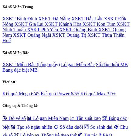
Xổ số Miền Trung
XSKT Bình Định
XSKT Đà Nẵng
XSKT Đắk Lắk
XSKT Đắk
Nông
XSKT Gia Lai
XSKT Khánh Hòa
XSKT Kon Tum
XSKT
Ninh Thuận
XSKT Phú Yên
XSKT Quảng Bình
XSKT Quảng
Nam
XSKT Quảng Ngãi
XSKT Quảng Trị
XSKT Thừa Thiên
Huế
Xổ số Miền Bắc
XSKT Miền Bắc (hằng ngày)
Lô gan Miền Bắc
Sổ đầu đuôi MB
Bảng đặc biệt MB
Vietlott
Kết quả Mega 6/45
Kết quả Power 6/55
Kết quả Max 3D+
Công cụ & Thống kê
🎯 Dò vé số
📊 Lô gan Miền Nam
📈 Tần suất loto
🏆 Bảng đặc
biệt
🔢 Tạo số ngẫu nhiên
📋 Sổ đầu đuôi
🆚 So sánh đài
🔄 Chu
kỳ số
👯 Lô kép
📅 Thống kê theo thứ
📰 Tin tức
❓ FAQ