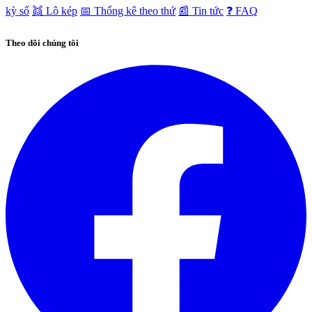
kỳ số
👯 Lô kép
📅 Thống kê theo thứ
📰 Tin tức
❓ FAQ
Theo dõi chúng tôi