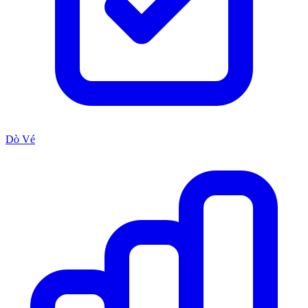
Dò Vé