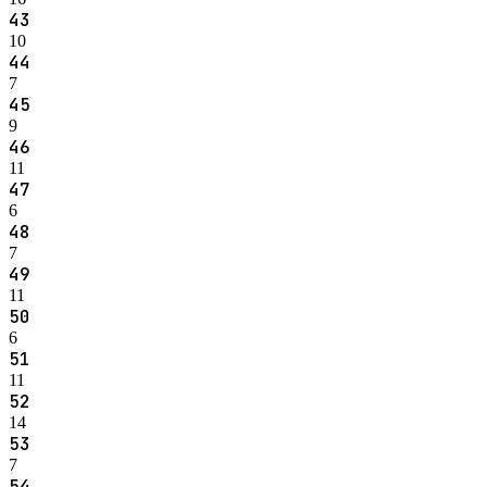
43
10
44
7
45
9
46
11
47
6
48
7
49
11
50
6
51
11
52
14
53
7
54