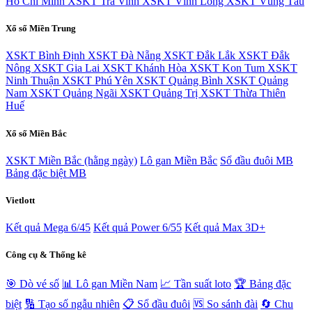
Hồ Chí Minh
XSKT Trà Vinh
XSKT Vĩnh Long
XSKT Vũng Tàu
Xổ số Miền Trung
XSKT Bình Định
XSKT Đà Nẵng
XSKT Đắk Lắk
XSKT Đắk
Nông
XSKT Gia Lai
XSKT Khánh Hòa
XSKT Kon Tum
XSKT
Ninh Thuận
XSKT Phú Yên
XSKT Quảng Bình
XSKT Quảng
Nam
XSKT Quảng Ngãi
XSKT Quảng Trị
XSKT Thừa Thiên
Huế
Xổ số Miền Bắc
XSKT Miền Bắc (hằng ngày)
Lô gan Miền Bắc
Sổ đầu đuôi MB
Bảng đặc biệt MB
Vietlott
Kết quả Mega 6/45
Kết quả Power 6/55
Kết quả Max 3D+
Công cụ & Thống kê
🎯 Dò vé số
📊 Lô gan Miền Nam
📈 Tần suất loto
🏆 Bảng đặc
biệt
🔢 Tạo số ngẫu nhiên
📋 Sổ đầu đuôi
🆚 So sánh đài
🔄 Chu