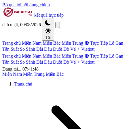
Bỏ qua tới nội dung chính
kết quả trực tiếp
chủ nhật, 09/08/2026
Tối
Trang chủ
Miền Nam
Miền Bắc
Miền Trung
🔴 Trực Tiếp
Lô Gan
Tần Suất
So Sánh Đài
Đầu Đuôi
Dò Vé
⭐ Vietlott
Trang chủ
Miền Nam
Miền Bắc
Miền Trung
🔴 Trực Tiếp
Lô Gan
Tần Suất
So Sánh Đài
Đầu Đuôi
Dò Vé
⭐ Vietlott
Đang tải...
07:41:49
Miền Nam
Miền Trung
Miền Bắc
Trang chủ