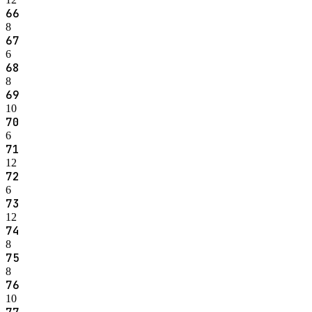
66
8
67
6
68
8
69
10
70
6
71
12
72
6
73
12
74
8
75
8
76
10