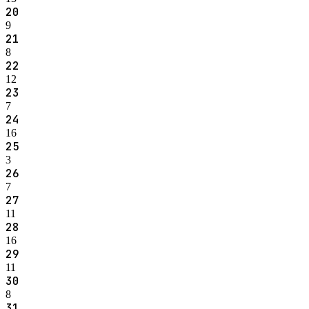
20
9
21
8
22
12
23
7
24
16
25
3
26
7
27
11
28
16
29
11
30
8
31