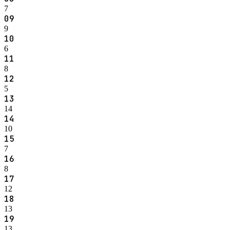
7
09
9
10
6
11
8
12
5
13
14
14
10
15
7
16
8
17
12
18
13
19
13