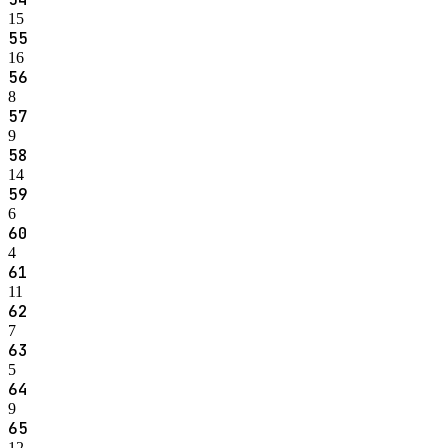
15
55
16
56
8
57
9
58
14
59
6
60
4
61
11
62
7
63
5
64
9
65
12