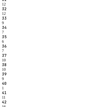
12
32
12
33
9
34
7
35
6
36
7
37
10
38
10
39
9
40
1
41
11
42
16