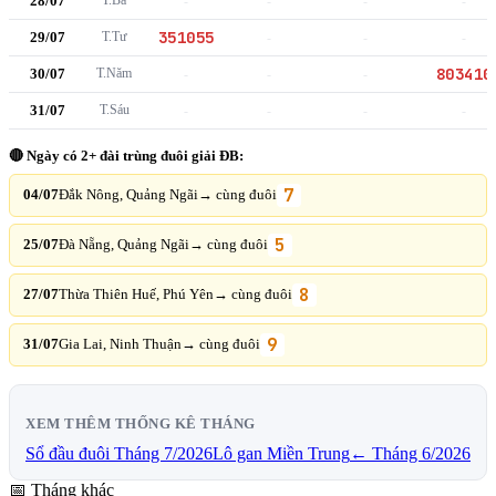
28/07
-
-
-
-
351055
29/07
T.Tư
-
-
-
803410
30/07
T.Năm
-
-
-
31/07
T.Sáu
-
-
-
-
🔴 Ngày có 2+ đài trùng đuôi giải ĐB:
7
04/07
Đắk Nông, Quảng Ngãi
→ cùng đuôi
5
25/07
Đà Nẵng, Quảng Ngãi
→ cùng đuôi
8
27/07
Thừa Thiên Huế, Phú Yên
→ cùng đuôi
9
31/07
Gia Lai, Ninh Thuận
→ cùng đuôi
XEM THÊM THỐNG KÊ THÁNG
Sổ đầu đuôi Tháng 7/2026
Lô gan Miền Trung
← Tháng 6/2026
📅 Tháng khác