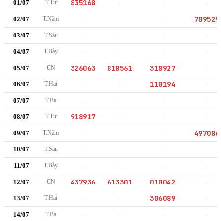
835168
01/07
T.Tư
-
-
-
709529
02/07
T.Năm
-
-
-
03/07
T.Sáu
-
-
-
-
04/07
T.Bảy
-
-
-
-
326063
818561
318927
05/07
CN
-
110194
06/07
T.Hai
-
-
-
07/07
T.Ba
-
-
-
-
918917
08/07
T.Tư
-
-
-
497086
09/07
T.Năm
-
-
-
10/07
T.Sáu
-
-
-
-
11/07
T.Bảy
-
-
-
-
437936
613301
010042
12/07
CN
-
306089
13/07
T.Hai
-
-
-
14/07
T.Ba
-
-
-
-