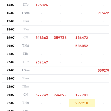
193826
15/07
T.Tư
-
-
-
715419
16/07
T.Năm
-
-
-
17/07
T.Sáu
-
-
-
-
18/07
T.Bảy
-
-
-
-
048363
359736
136472
19/07
CN
-
586052
20/07
T.Hai
-
-
-
21/07
T.Ba
-
-
-
-
232147
22/07
T.Tư
-
-
-
009270
23/07
T.Năm
-
-
-
24/07
T.Sáu
-
-
-
-
25/07
T.Bảy
-
-
-
-
672739
734892
122781
26/07
CN
-
997718
27/07
T.Hai
-
-
-
T.Ba