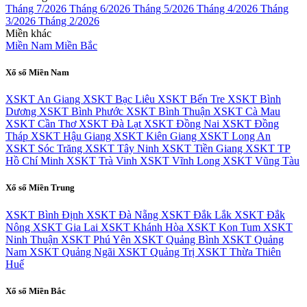
Tháng 7/2026
Tháng 6/2026
Tháng 5/2026
Tháng 4/2026
Tháng
3/2026
Tháng 2/2026
Miền khác
Miền Nam
Miền Bắc
Xổ số Miền Nam
XSKT An Giang
XSKT Bạc Liêu
XSKT Bến Tre
XSKT Bình
Dương
XSKT Bình Phước
XSKT Bình Thuận
XSKT Cà Mau
XSKT Cần Thơ
XSKT Đà Lạt
XSKT Đồng Nai
XSKT Đồng
Tháp
XSKT Hậu Giang
XSKT Kiên Giang
XSKT Long An
XSKT Sóc Trăng
XSKT Tây Ninh
XSKT Tiền Giang
XSKT TP
Hồ Chí Minh
XSKT Trà Vinh
XSKT Vĩnh Long
XSKT Vũng Tàu
Xổ số Miền Trung
XSKT Bình Định
XSKT Đà Nẵng
XSKT Đắk Lắk
XSKT Đắk
Nông
XSKT Gia Lai
XSKT Khánh Hòa
XSKT Kon Tum
XSKT
Ninh Thuận
XSKT Phú Yên
XSKT Quảng Bình
XSKT Quảng
Nam
XSKT Quảng Ngãi
XSKT Quảng Trị
XSKT Thừa Thiên
Huế
Xổ số Miền Bắc