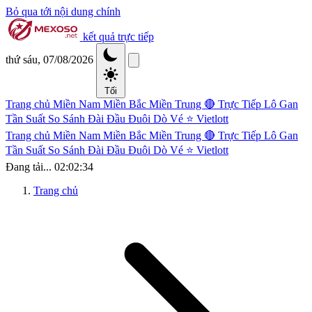
Bỏ qua tới nội dung chính
kết quả trực tiếp
thứ sáu, 07/08/2026
Tối
Trang chủ
Miền Nam
Miền Bắc
Miền Trung
🔴 Trực Tiếp
Lô Gan
Tần Suất
So Sánh Đài
Đầu Đuôi
Dò Vé
⭐ Vietlott
Trang chủ
Miền Nam
Miền Bắc
Miền Trung
🔴 Trực Tiếp
Lô Gan
Tần Suất
So Sánh Đài
Đầu Đuôi
Dò Vé
⭐ Vietlott
Đang tải...
02:02:34
Trang chủ