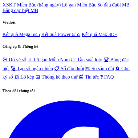
XSKT Miền Bắc (hằng ngày)
Lô gan Miền Bắc
Sổ đầu đuôi MB
Bảng đặc biệt MB
Vietlott
Kết quả Mega 6/45
Kết quả Power 6/55
Kết quả Max 3D+
Công cụ & Thống kê
🎯 Dò vé số
📊 Lô gan Miền Nam
📈 Tần suất loto
🏆 Bảng đặc
biệt
🔢 Tạo số ngẫu nhiên
📋 Sổ đầu đuôi
🆚 So sánh đài
🔄 Chu
kỳ số
👯 Lô kép
📅 Thống kê theo thứ
📰 Tin tức
❓ FAQ
Theo dõi chúng tôi