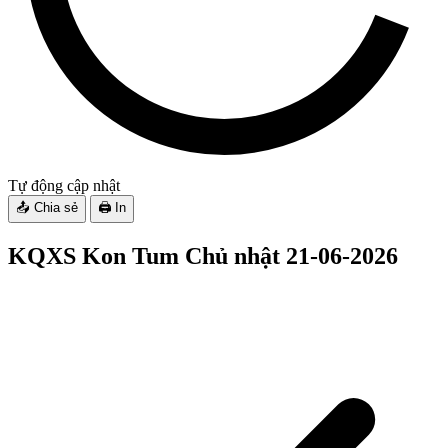
Tự động cập nhật
📤 Chia sẻ
🖨️ In
KQXS Kon Tum
Chủ nhật 21-06-2026