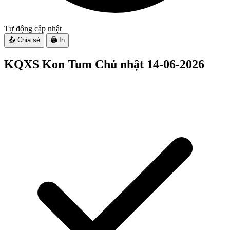
Tự động cập nhật
📤 Chia sẻ
🖨️ In
KQXS Kon Tum
Chủ nhật 14-06-2026