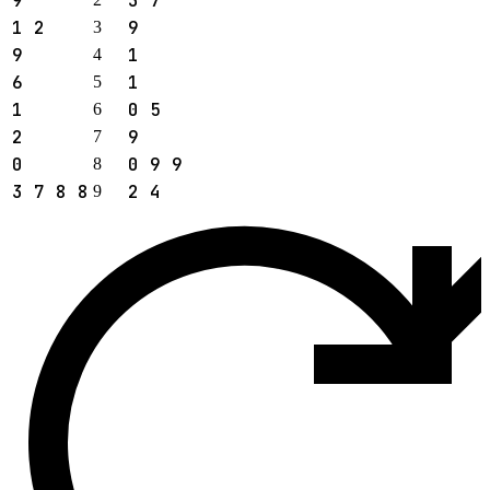
9
3 7
1 2
9
3
9
1
4
6
1
5
1
0 5
6
2
9
7
0
0 9 9
8
3 7 8 8
2 4
9