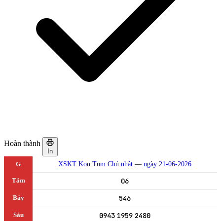
Hoàn thành
In
G
XSKT Kon Tum Chủ nhật
—
ngày 21-06-2026
Tám
06
Bảy
546
Sáu
0943
1959
2480