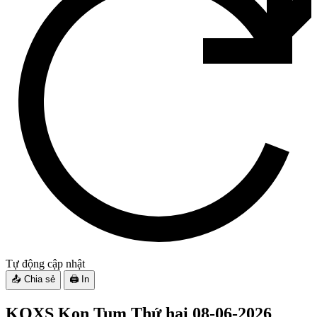
Tự động cập nhật
📤 Chia sẻ
🖨️ In
KQXS Kon Tum
Thứ hai 08-06-2026