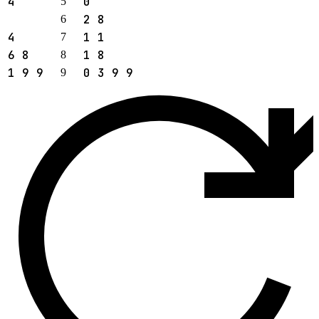
4
0
5
2 8
6
4
1 1
7
6 8
1 8
8
1 9 9
0 3 9 9
9