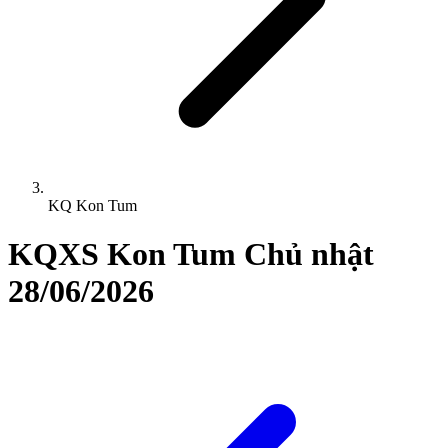
KQ Kon Tum
KQXS Kon Tum Chủ nhật
28/06/2026