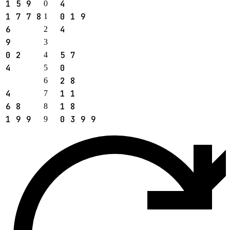
1 5 9
4
0
1 7 7 8
0 1 9
1
6
4
2
9
3
0 2
5 7
4
4
0
5
2 8
6
4
1 1
7
6 8
1 8
8
1 9 9
0 3 9 9
9