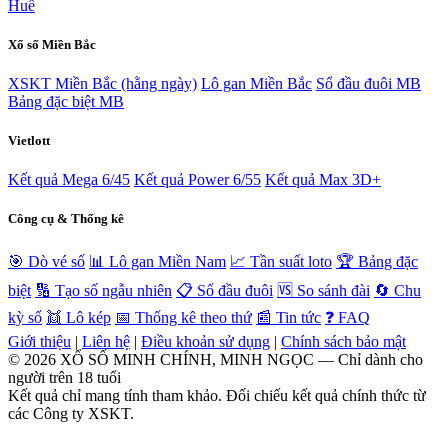
Huế
Xổ số Miền Bắc
XSKT Miền Bắc (hằng ngày)
Lô gan Miền Bắc
Sổ đầu đuôi MB
Bảng đặc biệt MB
Vietlott
Kết quả Mega 6/45
Kết quả Power 6/55
Kết quả Max 3D+
Công cụ & Thống kê
🎯 Dò vé số
📊 Lô gan Miền Nam
📈 Tần suất loto
🏆 Bảng đặc
biệt
🔢 Tạo số ngẫu nhiên
📋 Sổ đầu đuôi
🆚 So sánh đài
🔄 Chu
kỳ số
👯 Lô kép
📅 Thống kê theo thứ
📰 Tin tức
❓ FAQ
Giới thiệu
|
Liên hệ
|
Điều khoản sử dụng
|
Chính sách bảo mật
© 2026 XỔ SỐ MINH CHÍNH, MINH NGỌC — Chỉ dành cho
người trên 18 tuổi
Kết quả chỉ mang tính tham khảo. Đối chiếu kết quả chính thức từ
các Công ty XSKT.