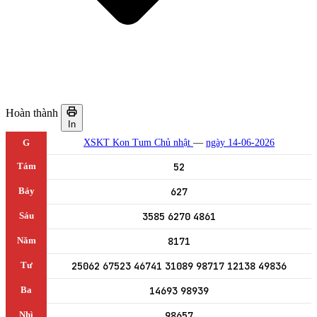
Hoàn thành
In
G
XSKT Kon Tum Chủ nhật
—
ngày 14-06-2026
Tám
52
Bảy
627
Sáu
3585
6270
4861
Năm
8171
Tư
25062
67523
46741
31089
98717
12138
49836
Ba
14693
98939
Nhì
98657