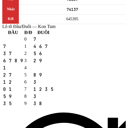
Nhất
74137
Đ.B
645395
Lô tô Đầu/Đuôi — Kon Tum
ĐẦU
Đ/Đ
ĐUÔI
7
0
7
4 6 7
1
3 7
5 6
2
6 7 8 9
2 9
3
1
4
2 7
8 9
5
1 2
3
6
0 1
1 2 3 5
7
5 9
3
8
3 5
3 8
9